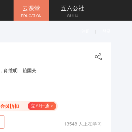
云课堂
五六公社
EDUCATION
WULIU
注册
登录
|
，肖维明，赖国亮
立即开通 >
13548 人正在学习