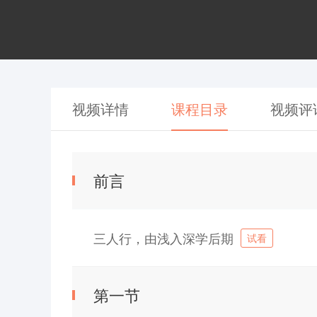
视频详情
课程目录
视频评
前言
学习人数：240
时长：58:34
三人行，由浅入深学后期
试看
第一节